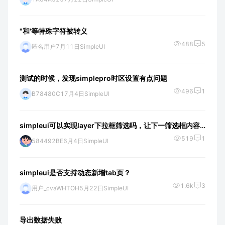
"和'等特殊字符被转义
488
5
匿名用户
7月11日
SimpleUI
测试的时候，发现simplepro时区设置有点问题
496
1
B78480C1
7月4日
SimpleUI
simpleui可以实现layer下拉框筛选吗，让下一筛选框内容是基于上一个下拉框过滤后的结果
519
1
584492BE
6月4日
SimpleUI
simpleui是否支持动态新增tab页？
1.6k
3
用户_cvaWHTOH
5月22日
SimpleUI
导出数据失败