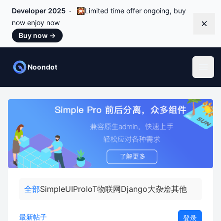
Developer 2025
🎇Limited time offer ongoing, buy
now enjoy now
Dismi
Buy now
→
Noondot
Open
全部
SimpleUI
Pro
IoT物联网
Django
大杂烩
其他
最新帖子
登录