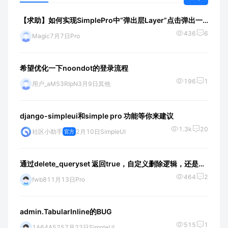
【求助】如何实现SimplePro中“弹出层Layer”点击弹出一段自定义的代码
436
6
Magic
7月7日
Pro
希望优化一下noondot的登录流程
196
1
用户_aM53RIpN
3月9日
其他
django-simpleui和simple pro 功能等你来建议
1.3k
20
社区小助手
2月10日
SimpleUI
官方
通过delete_queryset 返回true，自定义删除逻辑，还是依旧提示删除成功，需要重新刷新才能看到最新的通知
464
2
fwb8
11月13日
Pro
admin.TabularInline的BUG
515
1
1A64A525
7月22日
SimpleUI