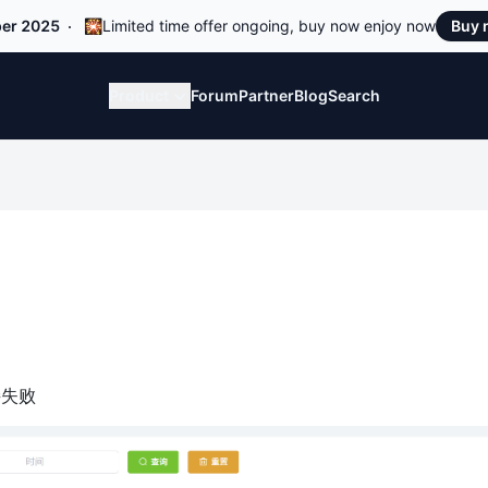
er 2025
🎇Limited time offer ongoing, buy now enjoy now
Buy
Product
Forum
Partner
Blog
Search
接失败