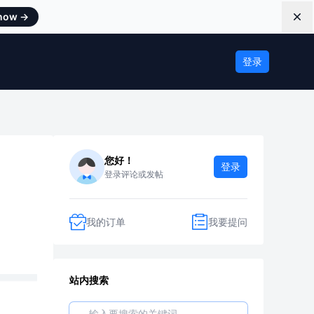
 now
→
Dis
登录
您好！
登录
登录评论或发帖
我的订单
我要提问
站内搜索