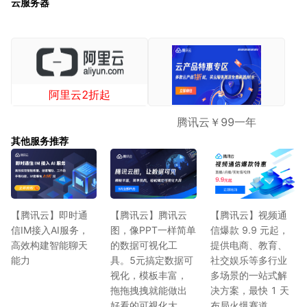
云服务器
阿里云2折起
腾讯云￥99一年
其他服务推荐
【腾讯云】即时通
【腾讯云】腾讯云
【腾讯云】视频通
信IM接入AI服务，
图，像PPT一样简单
信爆款 9.9 元起，
高效构建智能聊天
的数据可视化工
提供电商、教育、
能力
具。5元搞定数据可
社交娱乐等多行业
视化，模板丰富，
多场景的一站式解
拖拖拽拽就能做出
决方案，最快 1 天
好看的可视化大
布局火爆赛道