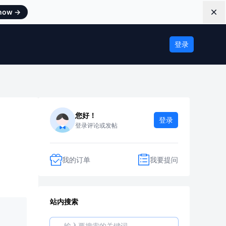
 now
→
Dis
登录
您好！
登录
登录评论或发帖
我的订单
我要提问
站内搜索