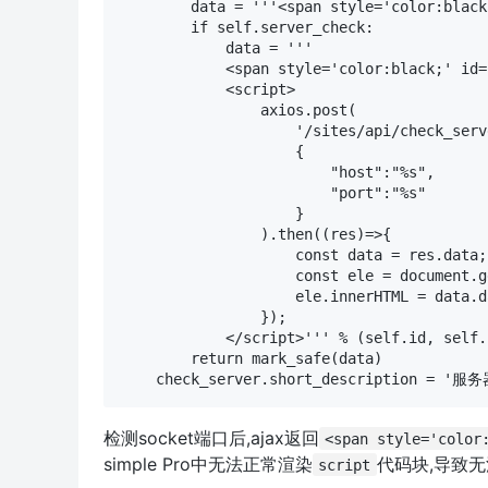
        data = '''<span style='color:blac
        if self.server_check:

            data = '''

            <span style='color:black;' id
            <script>

                axios.post(

                    '/sites/api/check_serve
                    {

                        "host":"%s",

                        "port":"%s"

                    }

                ).then((res)=>{

                    const data = res.data;

                    const ele = document.g
                    ele.innerHTML = data.da
                });

            </script>''' % (self.id, self.
        return mark_safe(data)

检测socket端口后,ajax返回
<span style='colo
simple Pro中无法正常渲染
代码块,导致无法
script