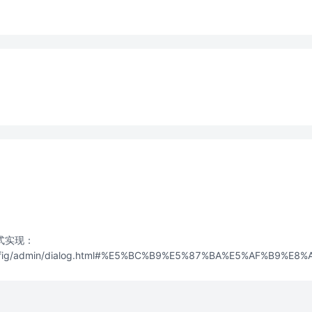
式实现：
/config/admin/dialog.html#%E5%BC%B9%E5%87%BA%E5%AF%B9%E