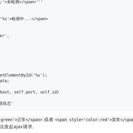
k;'>未检测</span>'''

='%s'>检测中...</span>

r',

etElementById('%s');

ta;

host, self.port, self.id)

或者
r:green'>正常</span>
<span style='color:red'>异常</spa
发起ajax请求.