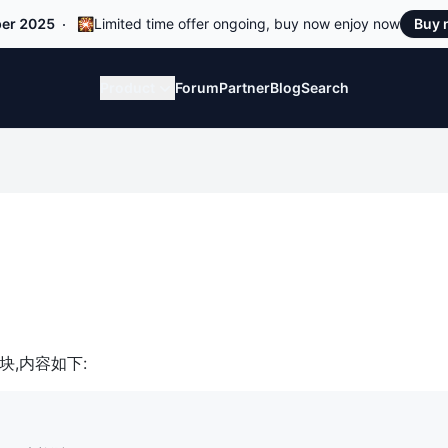
er 2025
🎇Limited time offer ongoing, buy now enjoy now
Buy
Product
Forum
Partner
Blog
Search
码块,内容如下: