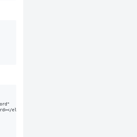
rd"

d></el-input>
