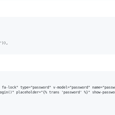
)),

 fa-lock" type="password" v-model="password" name="passwo
ogin()" placeholder="{% trans 'password' %}" show-passwor