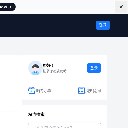
 now
→
Dis
登录
您好！
登录
登录评论或发帖
我的订单
我要提问
站内搜索