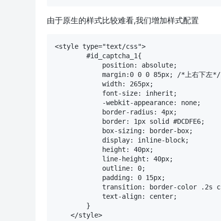
由于原生的样式比较难看,我们增加样式配置
<style type="text/css">

        #id_captcha_1{

            position: absolute;

            margin:0 0 0 85px; /*上右下左*/

            width: 265px;

            font-size: inherit;

            -webkit-appearance: none;

            border-radius: 4px;

            border: 1px solid #DCDFE6;

            box-sizing: border-box;

            display: inline-block;

            height: 40px;

            line-height: 40px;

            outline: 0;

            padding: 0 15px;

            transition: border-color .2s c
            text-align: center;

        }
