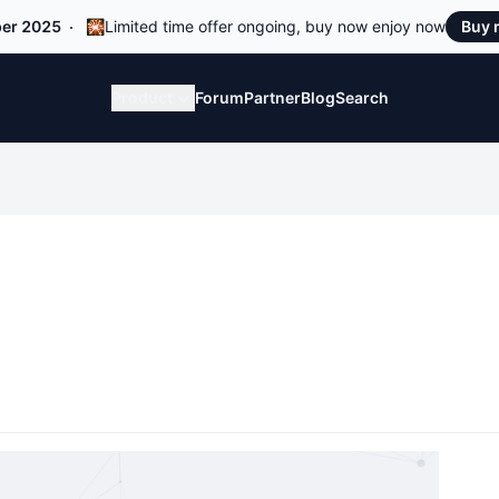
er 2025
🎇Limited time offer ongoing, buy now enjoy now
Buy
Product
Forum
Partner
Blog
Search