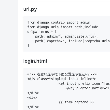
url.py
from django.contrib import admin

from django.urls import path,include

urlpatterns = [

    path('admin/', admin.site.urls),

    path('captcha/', include('captcha.urls'
login.html
<!-- 在密码显示框下面配置显示验证码 -->

<div class="simpleui-input-inline">

                <el-input prefix-icon="fas
                    @keyup.enter.native="l
</div>

<div>

                {{ form.captcha }}
